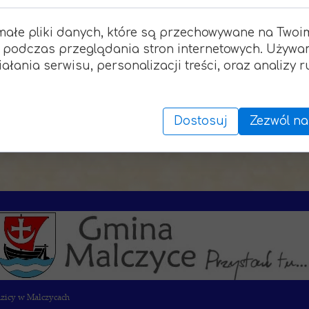
małe pliki danych, które są przechowywane na Twoi
W IV Niedzielę Wielkiego Postu, 
 podczas przeglądania stron internetowych. Używa
dolnej sali parafialnej odbędzie 
ałania serwisu, personalizacji treści, oraz analizy 
dla dorosłych na temat: „O walc
duchowymi św. starca Paisjusza 
Dostosuj
Zezwól na
Zapraszamy 
dzicy w Malczycach