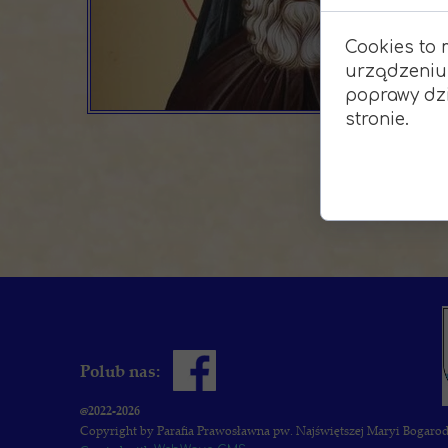
Cookies to 
urządzeniu
poprawy dzi
stronie.
Polub nas:
@2022-2026
Copyright by Parafia Prawosławna pw. Najświętszej Maryi Bogaro