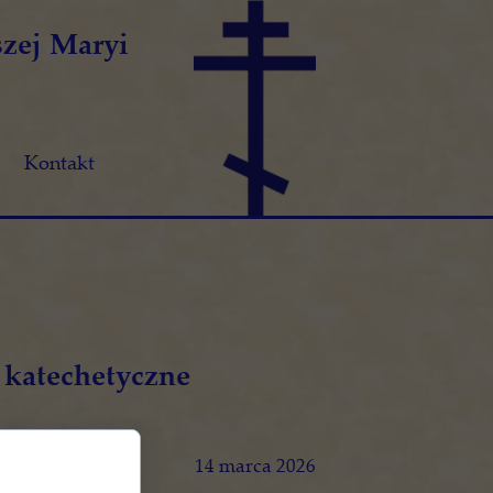
zej Maryi
Kontakt
 katechetyczne
14 marca 2026