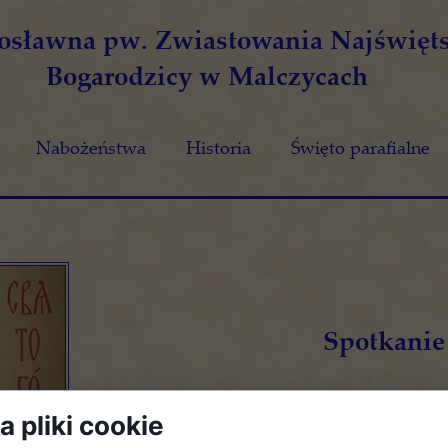
wosławna pw. Zwiastowania Najświęts
Bogarodzicy w Malczycach
Nabożeństwa
Historia
Święto parafialne
Spotkanie
 pliki cookie