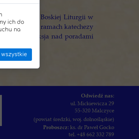
m
22 marca, po Boskiej Liturgii w
my ich do
się spotkanie w ramach katechezy
ruchu na
e myśli. Refleksja nad poradami
Hagioryty”.
 wszystkie
serdecznie!
Odwiedź nas:
ul. Mickiewicza 29
55-320 Malczyce
(powiat średzki, woj. dolnośląskie)
Proboszcz:
ks. dr Paweł Gocko
tel. +48 662 332 789