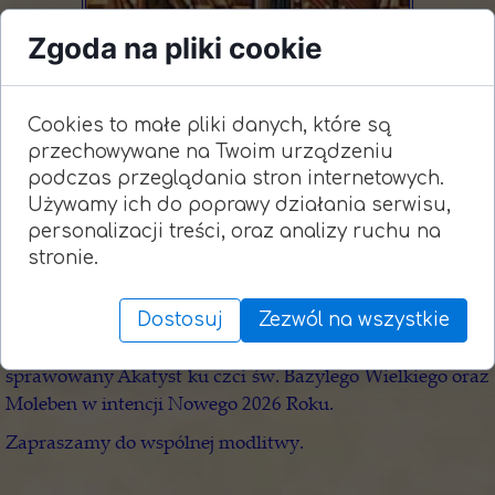
Zgoda na pliki cookie
Cookies to małe pliki danych, które są
Święto Obrzezania Pańskiego - św.
przechowywane na Twoim urządzeniu
podczas przeglądania stron internetowych.
Bazylego Wielkiego
Używamy ich do poprawy działania serwisu,
personalizacji treści, oraz analizy ruchu na
stronie.
11 stycznia 2026
Dostosuj
Zezwól na wszystkie
W najbliższą środę, 14 stycznia o godz. 17.00, będzie
sprawowany Akatyst ku czci św. Bazylego Wielkiego oraz
Moleben w intencji Nowego 2026 Roku.
Zapraszamy do wspólnej modlitwy.