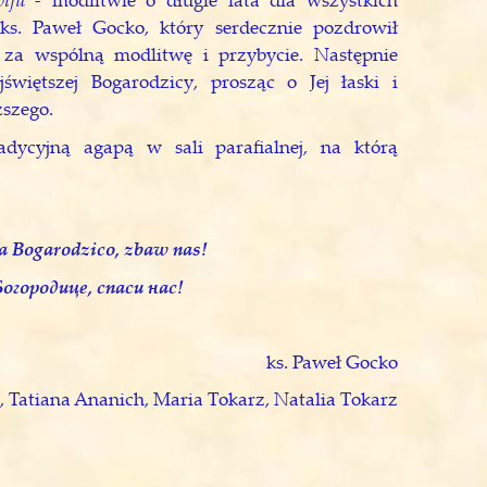
 ks. Paweł Gocko, który serdecznie pozdrowił
 za wspólną modlitwę i przybycie. Następnie
świętszej Bogarodzicy, prosząc o Jej łaski i
szego.
radycyjną agapą w sali parafialnej, na którą
a Bogarodzico, zbaw nas!
огородице, спаси нас!
ks. Paweł Gocko
, Tatiana Ananich, Maria Tokarz, Natalia Tokarz