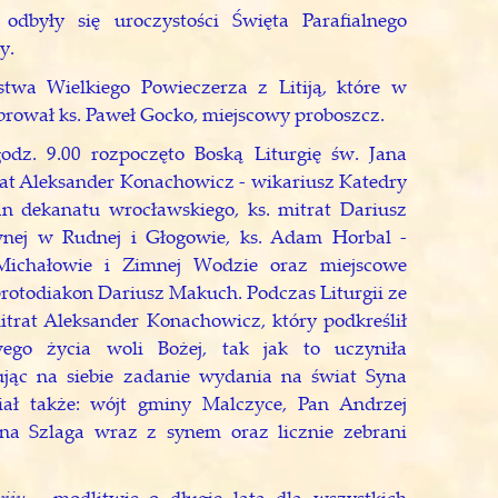
dbyły się uroczystości Święta Parafialnego
y.
stwa Wielkiego Powieczerza z Litiją, które w
ebrował ks. Paweł Gocko, miejscowy proboszcz.
odz. 9.00 rozpoczęto Boską Liturgię św. Jana
trat Aleksander Konachowicz - wikariusz Katedry
n dekanatu wrocławskiego, ks. mitrat Dariusz
awnej w Rudnej i Głogowie, ks. Adam Horbal -
Michałowie i Zimnej Wodzie oraz miejscowe
protodiakon Dariusz Makuch. Podczas Liturgii ze
itrat Aleksander Konachowicz, który podkreślił
ego życia woli Bożej, tak jak to uczyniła
ując na siebie zadanie wydania na świat Syna
iał także: wójt gminy Malczyce, Pan Andrzej
na Szlaga wraz z synem oraz licznie zebrani
iju
- modlitwie o długie lata dla wszystkich