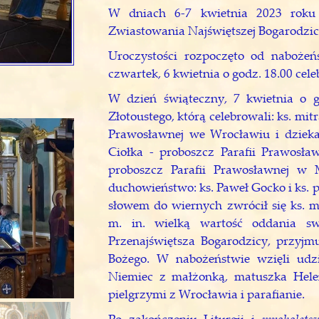
W dniach 6-7 kwietnia 2023 roku o
Zwiastowania Najświętszej Bogarodzic
Uroczystości rozpoczęto od nabożeń
czwartek, 6 kwietnia o godz. 18.00 cel
W dzień świąteczny, 7 kwietnia o g
Złotoustego, którą celebrowali: ks. mi
Prawosławnej we Wrocławiu i dzieka
Ciołka - proboszcz Parafii Prawosł
proboszcz Parafii Prawosławnej w 
duchowieństwo: ks. Paweł Gocko i ks. 
słowem do wiernych zwrócił się ks. m
m. in. wielką wartość oddania sw
Przenajświętsza Bogarodzicy, przyjm
Bożego. W nabożeństwie wzięli udz
Niemiec z małżonką, matuszka Hele
pielgrzymi z Wrocławia i parafianie.
mnoholetsw
Po zakończeniu Liturgii i