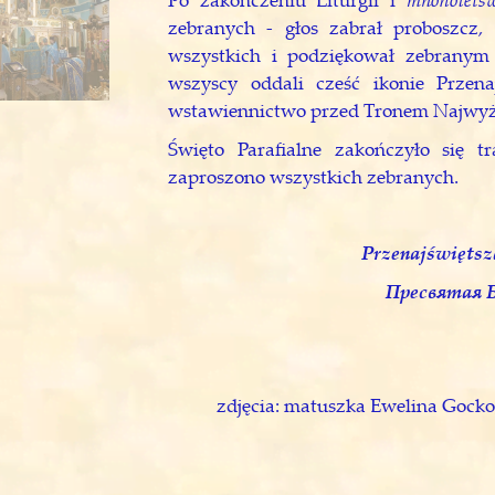
zebranych - głos zabrał proboszcz,
wszystkich i podziękował zebranym
wszyscy oddali cześć ikonie Przenaj
wstawiennictwo przed Tronem Najwyż
Święto Parafialne zakończyło się t
zaproszono wszystkich zebranych.
Przenajświętsz
Пресвятая Б
zdjęcia: matuszka Ewelina Gocko